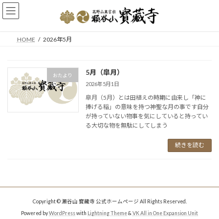
コ
ナ
ン
ビ
テ
ゲ
ン
ー
HOME
2026年5月
ツ
シ
へ
ョ
ス
ン
5月（皐月）
キ
に
おたより
ッ
移
2026年5月1日
プ
動
皐月（5月）とは田植えの時期に由来し「神に
捧げる稲」の意味を持つ神聖な月の事です自分
が持っていない物事を気にしていると持ってい
る大切な物を無駄にしてしまう
続きを読む
Copyright © 瀬谷山 寳藏寺 公式ホームページ All Rights Reserved.
Powered by
WordPress
with
Lightning Theme
&
VK All in One Expansion Unit