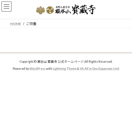
コ
ナ
ン
ビ
テ
ゲ
ン
ー
HOME
ご供養
ツ
シ
へ
ョ
ス
ン
キ
に
ッ
移
プ
動
Copyright © 瀬谷山 寳藏寺 公式ホームページ All Rights Reserved.
Powered by
WordPress
with
Lightning Theme
&
VK All in One Expansion Unit