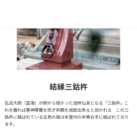
結縁三鈷杵
弘法大師（空海）が師から授かった加持仏具となる「三鈷杵」こ
れを握れば悪神障難を防ぎ祈願を成就出来ると説かれる この三
鈷杵に結ばれている五色の紐は本堂内の本尊右手に結ばれており
ます。