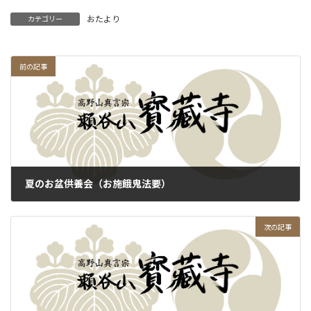
おたより
カテゴリー
前の記事
夏のお盆供養会（お施餓鬼法要）
2025年7月17日
次の記事