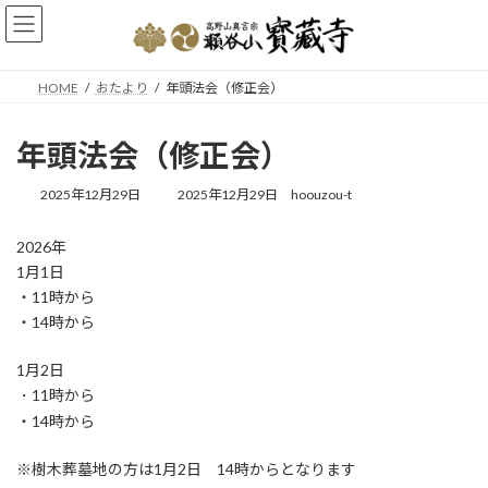
コ
ナ
ン
ビ
テ
ゲ
ン
ー
HOME
おたより
年頭法会（修正会）
ツ
シ
へ
ョ
ス
ン
年頭法会（修正会）
キ
に
ッ
移
最
2025年12月29日
2025年12月29日
hoouzou-t
プ
動
終
更
2026年
新
1月1日
日
時
・11時から
:
・14時から
1月2日
11時から
・
・14時から
※樹木葬墓地の方は1月2日 14時からとなります